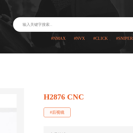
#NMAX
#NVX
#CLICK
#SNIPER
H2876 CNC
#后视镜