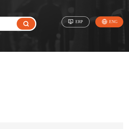
ERP
ENG